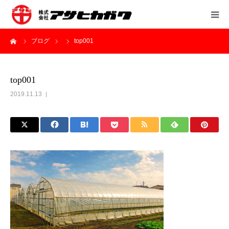
ーム
ブログ
top001
会社案内
営業所
top001
2019.11.13
事業内容
採用情報