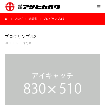
ーム
ブログ
未分類
ブログサンプル3
会社案内
営業所
ブログサンプル3
2019.10.30
未分類
事業内容
採用情報